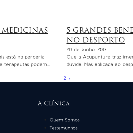
 MEDICINAS
5 GRANDES BEN
NO DESPORTO
20 de Junho, 2017
is está na parceria
Que a Acupuntura traz imen
 e terapeutas podem…
duvida. Mas aplicada ao de
1
2
→
A Clínica
Quem Somos
Testemunhos